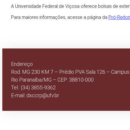
A Universidade Federal de Viçosa oferece bolsas de ext
Para maiores informações, acesse a página da
Pró-Reitor
Endereço
Rod. MG 230 KM 7 – Prédio PVA Sala 126 – Campus
Rio Paranaíba/MG – CEP: 38810-000
Tel.: (34) 3855-9362
E-mail: dxccrp@ufv.br