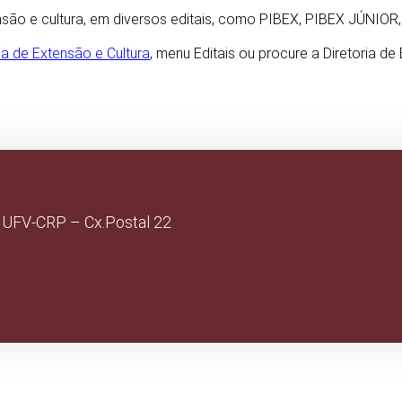
ensão e cultura, em diversos editais, como PIBEX, PIBEX JÚN
ia de Extensão e Cultura
, menu Editais ou procure a Diretoria de
 UFV-CRP – Cx.Postal 22